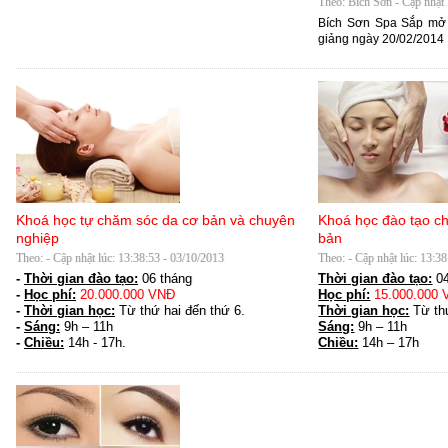
Theo: Bích Sơn - Cập nhật 
Bích Sơn Spa Sắp mở 
giảng ngày 20/02/2014
Khoá học tự chăm sóc da cơ bản và chuyên
Khoá học đào tạo ch
nghiệp
bản
Theo: - Cập nhật lúc: 13:38:53 - 03/10/2013
Theo: - Cập nhật lúc: 13:3
-
Thời gian đào tạo:
06 tháng
Thời gian đào tạo:
0
-
Học phí:
20.000.000 VNĐ
Học phí:
15.000.000
-
Thời gian học:
Từ thứ hai đến thứ 6.
Thời gian học:
Từ thứ
-
Sáng:
9h – 11h
Sáng:
9h – 11h
-
Chiều:
14h - 17h.
Chiều:
14h – 17h