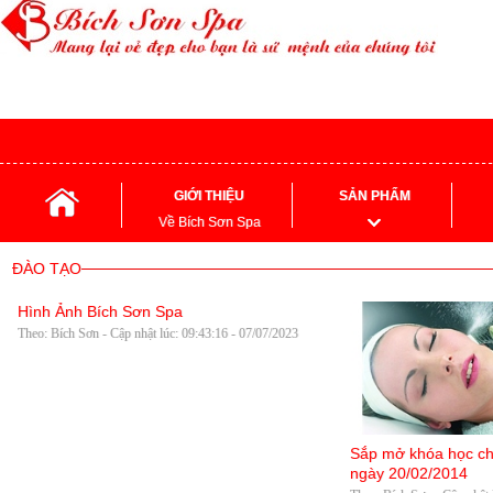
GIỚI THIỆU
SẢN PHẨM
Về Bích Sơn Spa
ĐÀO TẠO
Hình Ảnh Bích Sơn Spa
Theo: Bích Sơn - Cập nhật lúc: 09:43:16 - 07/07/2023
Sắp mở khóa học ch
ngày 20/02/2014