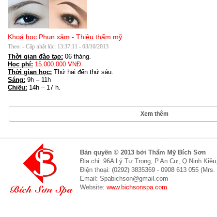
Khoá học Phun xăm - Thiêu thẩm mỹ
Theo: - Cập nhật lúc: 13:37:11 - 03/10/2013
Thời gian đào tạo:
06 tháng.
Học phí:
15.000.000 VNĐ
Thời gian học:
Thứ hai đến thứ sáu.
Sáng:
9h – 11h
Chiều:
14h – 17 h.
Xem thêm
Bản quyền © 2013 bởi Thẩm Mỹ Bích Sơn
Địa chỉ: 96A Lý Tự Trọng, P.An Cư, Q.Ninh Kiề
Điện thoại: (0292) 3835369 - 0908 613 055 (Mrs.
Email: Spabichson@gmail.com
Website:
www.bichsonspa.com