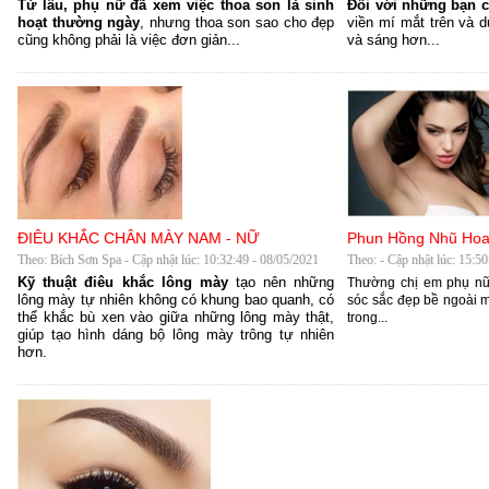
Từ lâu, phụ nữ đã xem việc thoa son là sinh
Đối với những bạn c
hoạt thường ngày
, nhưng thoa son sao cho đẹp
viền mí mắt trên và d
cũng không phải là việc đơn giản...
và sáng hơn...
Phun Hồng Nhũ Ho
ĐIÊU KHẮC CHÂN MÀY NAM - NỮ
Theo: - Cập nhật lúc: 15:5
Theo: Bích Sơn Spa - Cập nhật lúc: 10:32:49 - 08/05/2021
Kỹ thuật điêu khắc lông mày
tạo nên những
Thường chị em phụ nữ
lông mày tự nhiên không có khung bao quanh, có
sóc sắc đẹp bề ngoài 
thể khắc bù xen vào giữa những lông mày thật,
trong...
giúp tạo hình dáng bộ lông mày trông tự nhiên
hơn.