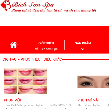
GIỚI THIỆU
SẢN PHẨM
Về Bích Sơn Spa
DỊCH VỤ
PHUN THÊU - ĐIÊU KHẮC
PHUN MÔI
PHUN MÍ MẮT
Theo: Bích Sơn Spa - Cập nhật lúc: 19:55:08 - 08/05/2021
Theo: - Cập nhật lúc: 19:5