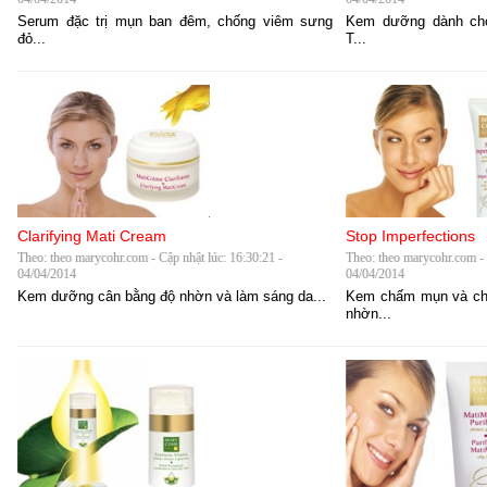
Serum đặc trị mụn ban đêm, chống viêm sưng
Kem dưỡng dành ch
đỏ...
T...
Clarifying Mati Cream
Stop Imperfections
Theo: theo marycohr.com - Cập nhật lúc: 16:30:21 -
Theo: theo marycohr.com - 
04/04/2014
04/04/2014
Kem dưỡng cân bằng độ nhờn và làm sáng da...
Kem chấm mụn và ch
nhờn...