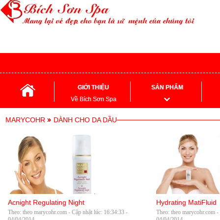
GIỚI THIỆU
SẢN PHẨM
Về Bích Sơn Spa
MARYCOHR
DÀNH CHO DA DẦU
Acnight Regulating Night
Hydrating MatiFluid
Theo: theo marycohr.com - Cập nhật lúc: 16:34:33 -
Theo: theo marycohr.com - 
04/04/2014
04/04/2014