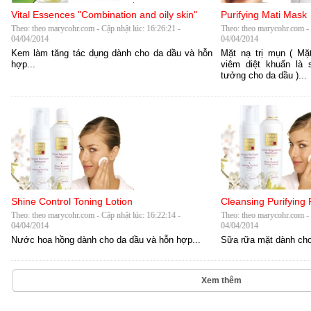
Vital Essences "Combination and oily skin"
Purifying Mati Mask
Theo: theo marycohr.com - Cập nhật lúc: 16:26:21 -
Theo: theo marycohr.com - 
04/04/2014
04/04/2014
Kem làm tăng tác dụng dành cho da dầu và hỗn
Mặt nạ trị mụn ( Mặ
hợp...
viêm diệt khuẩn là 
tưởng cho da dầu )...
Shine Control Toning Lotion
Cleansing Purifying
Theo: theo marycohr.com - Cập nhật lúc: 16:22:14 -
Theo: theo marycohr.com - 
04/04/2014
04/04/2014
Nước hoa hồng dành cho da dầu và hỗn hợp...
Sữa rữa mặt dành cho
Xem thêm