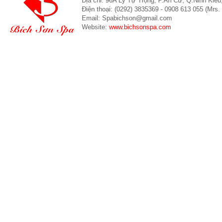
Địa chỉ: 96A Lý Tự Trọng, P.An Cư, Q.Ninh Kiề
Điện thoại: (0292) 3835369 - 0908 613 055 (Mrs.
Email: Spabichson@gmail.com
Website:
www.bichsonspa.com