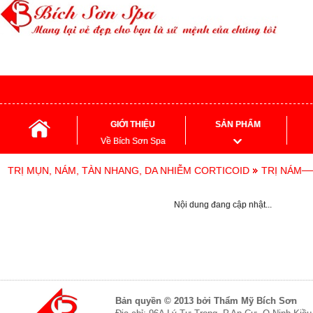
GIỚI THIỆU
SẢN PHẨM
Về Bích Sơn Spa
TRỊ MỤN, NÁM, TÀN NHANG, DA NHIỄM CORTICOID
TRỊ NÁM
Nội dung đang cập nhật...
Bản quyền © 2013 bởi Thẩm Mỹ Bích Sơn