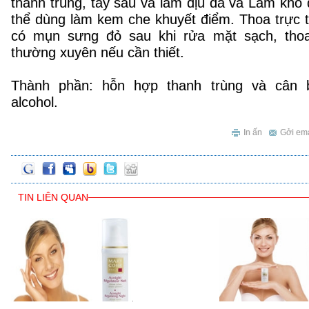
thanh trùng, tẩy sâu và làm dịu da và Làm khô đ
thể dùng làm kem che khuyết điểm. Thoa trực 
có mụn sưng đỏ sau khi rửa mặt sạch, tho
thường xuyên nếu cần thiết.
Thành phần: hỗn hợp thanh trùng và cân bằ
alcohol.
In ấn
Gởi ema
TIN LIÊN QUAN