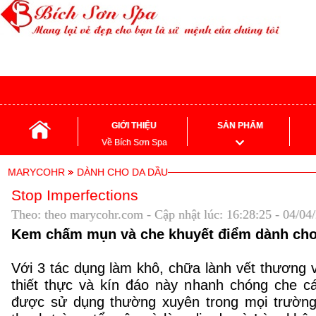
GIỚI THIỆU
SẢN PHẨM
Về Bích Sơn Spa
MARYCOHR
DÀNH CHO DA DẦU
Stop Imperfections
Theo: theo marycohr.com - Cập nhật lúc: 16:28:25 - 04/04
Kem chấm mụn và che khuyết điểm dành ch
Với 3 tác dụng làm khô, chữa lành vết thương v
thiết thực và kín đáo này nhanh chóng che c
được sử dụng thường xuyên trong mọi trường