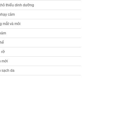
khô thiếu dinh dưỡng
nhạy cảm
g mắt và môi
 nám
thể
 rỡ
m mới
 sạch da