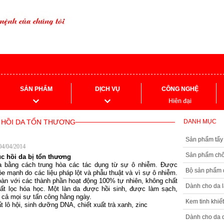
SẢN PHẨM
DỊCH VỤ
CÔNG NGHỆ
Hiên đại
C HỒI DA TỔN THƯƠNG
DANH MỤC
Sản phẩm tẩy
 04/04/2014
Sản phẩm ch
c hồi da bị tổn thương
 bằng cách trung hòa các tác dụng từ sự ô nhiễm. Được
Bộ sản phẩm 
e mạnh do các liệu pháp lột và phẫu thuật và vì sự ô nhiễm.
oàn với các thành phần hoạt động 100% tự nhiên, không chất
Dành cho da 
ất lọc hóa học. Một làn da được hồi sinh, được làm sạch,
 cả mọi sự tấn công hằng ngày.
Kem tinh khiế
t lô hội, sinh dưỡng DNA, chiết xuất trà xanh, zinc
Dành cho da 