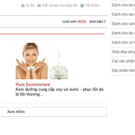
Dành cho da 
In ấn
Gởi email cho bạn bè
Về trước
Dành cho da 
Lượt xem
45231
bình luận
0
Dành cho vùn
Dành cho da
Dành cho cơ 
Giúp đẹp rạng
Các sản phẩ
Sản phẩm làm
Pure Environment
Kem dưỡng cung cấp oxy và nước - phục hồi da
bị tổn thương...
Xem thêm