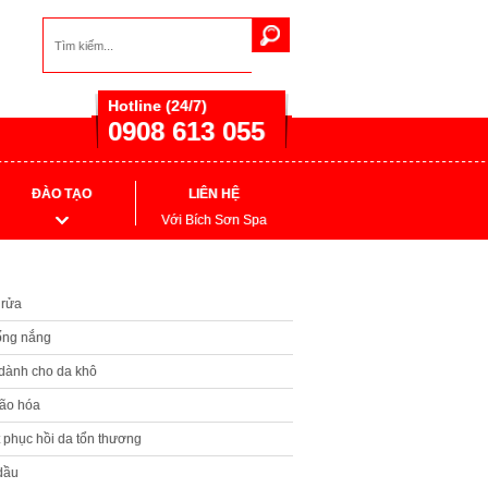
Hotline (24/7)
0908 613 055
ĐÀO TẠO
LIÊN HỆ
Với Bích Sơn Spa
 rửa
ống nắng
dành cho da khô
lão hóa
t phục hồi da tổn thương
dầu