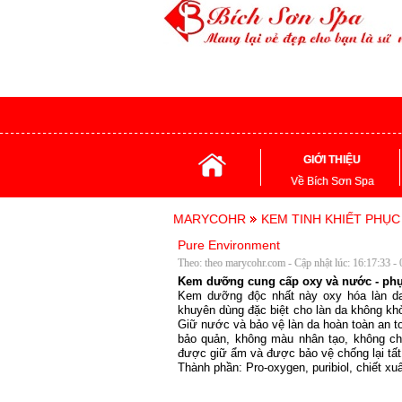
GIỚI THIỆU
Về Bích Sơn Spa
MARYCOHR
KEM TINH KHIẾT PHỤ
Pure Environment
Theo: theo marycohr.com - Cập nhật lúc: 16:17:33 -
Kem dưỡng cung cấp oxy và nước - phụ
Kem dưỡng độc nhất này oxy hóa làn da
khuyên dùng đặc biệt cho làn da không khỏ
Giữ nước và bảo vệ làn da hoàn toàn an t
bảo quản, không màu nhân tạo, không ch
được giữ ẩm và được bảo vệ chống lại tất
Thành phần: Pro-oxygen, puribiol, chiết xuấ